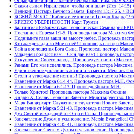
Оправдание и прославление необратимо. Римлянам 8:30.
Скажи сынам Израилевым, чтобы они шли» (Исх. 14:15) 
Великий Пастырь Вечного Завета. Евреям 13:17-25. + В
БОЖИЙ МОЛОТ Библия и ее критики Гордон Кларк (195
КРИЗИС УВЕРЕННОСТИ Карл Трумэн
Балтийская Реформатская Теологическая Семинари
Послание к Евреям 1:1-5. Проповедь пастора Максима Ф
Поднимите глаза ваши на высоту небес. Проповедь паст
Кто жаждет, иди ко Мне и пей! Проповедь пастора Макс
Тайна воплощения Бога Сына. Проповедь пастора Макс
Младенец родился нам -- Сын дан нам! Проповедь пасто
Искупление Своего народа. Проповедует пастор Максим
Ранами Его мы исцелились. Проповедь пастора Максима
Единственное упование в жизни и в смерти. Мерсин. Пр
Столп и утверждение истины! Проповедь пастора Макси
Евангелие от Марка 6:14-44. Проповедь пастора М.Н. Фо
Евангелие от Марка 6:1-13. Проповедь Фокин М.Н.
Только Христос! Проповедь пастора Максима Фокина
Эндрю Х. Селле. Теология Завета и Миротворчество. По
Марк Вандерхарт. Служение и служители Нового Завета, 
Евангелие от Марка 5:21-43. Проповедь пастора Максим
Дух Святой исходящий от Отца и Сына. Проповедь паст
Запечатление Духом и усыновление. Mersin Evangelical 
Евангелие от Марка 4:35-41. Проповедь пастора Максим
Запечатление Святым Духом и усыновление. Проповедь 