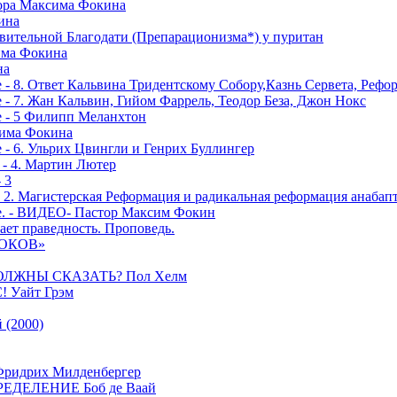
тора Максима Фокина
ина
вительной Благодати (Препарационизма*) у пуритан
сима Фокина
на
 - 8. Ответ Кальвина Тридентскому Собору,Казнь Сервета, Рефо
- 7. Жан Кальвин, Гийом Фаррель, Теодор Беза, Джон Нокс
е - 5 Филипп Меланхтон
сима Фокина
 - 6. Ульрих Цвингли и Генрих Буллингер
 - 4. Мартин Лютер
 3
- 2. Магистерская Реформация и радикальная реформация анабап
е. - ВИДЕО- Пастор Максим Фокин
ает праведность. Проповедь.
РОКОВ»
ОЛЖНЫ СКАЗАТЬ? Пол Хелм
Уайт Грэм
(2000)
дрих Милденбергер
ДЕЛЕНИЕ Боб де Ваай