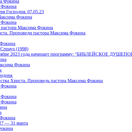
ма Фокина
а Фокина
я Господня. 07.05.23
 Максима Фокина
а Фокина
 пастора Максима Фокина
риста. Проповеди пастора Максима Фокина
 Фокина
раул (1998)
в октябре 2023 года начинает программу: “БИБЛЕЙСКОЕ ДУШ
ина
Максима Фокина
к
ндонк
айства Христа. Проповедь пастора Максима Фокина
а Фокина
а Фокина
а Фокина
кина
а
 Фокина
27 — 31 марта
Фокина