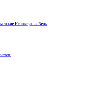
рматские Исповедания Веры,
тистов.