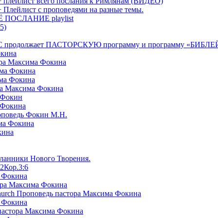
+ плейлист всего послания к Римлянам (ВИДЕО)
+ Плейлист с проповедями на разные темы.
СЁ ПОСЛАНИЕ playlist
5)
я БРТС продолжает ПАСТОРСКУЮ программу и программу «
окина
ора Максима Фокина
има Фокина
има Фокина
ра Максима Фокина
 Фокин
 Фокина
оповедь Фокин М.Н.
ма Фокина
кина
сланники Нового Творения.
2Кор.3:6
а Фокина
ора Максима Фокина
Church Проповедь пастора Максима Фокина
а Фокина
пастора Максима Фокина