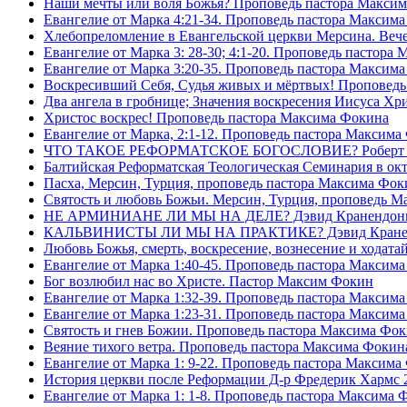
Наши мечты или воля Божья? Проповедь пастора Макси
Евангелие от Марка 4:21-34. Проповедь пастора Максим
Хлебопреломление в Евангельской церкви Мерсина. Вечер
Евангелие от Марка 3: 28-30; 4:1-20. Проповедь пастора
Евангелие от Марка 3:20-35. Проповедь пастора Максим
Воскресивший Себя, Судья живых и мëртвых! Проповедь
Два ангела в гробнице; Значения воскресения Иисуса Х
Христос воскрес! Проповедь пастора Максима Фокина
Евангелие от Марка, 2:1-12. Проповедь пастора Максима
ЧТО ТАКОЕ РЕФОРМАТСКОЕ БОГОСЛОВИЕ? Роберт Сп
Балтийская Реформатская Теологическая Семинария 
Пасха, Мерсин, Турция, проповедь пастора Максима Фок
Святость и любовь Божьи. Мерсин, Турция, проповедь 
НЕ АРМИНИАНЕ ЛИ МЫ НА ДЕЛЕ? Дэвид Кранендон
КАЛЬВИНИСТЫ ЛИ МЫ НА ПРАКТИКЕ? Дэвид Кране
Любовь Божья, смерть, воскресение, вознесение и ходат
Евангелие от Марка 1:40-45. Проповедь пастора Максим
Бог возлюбил нас во Христе. Пастор Максим Фокин
Евангелие от Марка 1:32-39. Проповедь пастора Максим
Евангелие от Марка 1:23-31. Проповедь пастора Максим
Святость и гнев Божии. Проповедь пастора Максима Фо
Веяние тихого ветра. Проповедь пастора Максима Фокин
Евангелие от Марка 1: 9-22. Проповедь пастора Максима
История церкви после Реформации Д-р Фредерик Хармс 
Евангелие от Марка 1: 1-8. Проповедь пастора Максима 