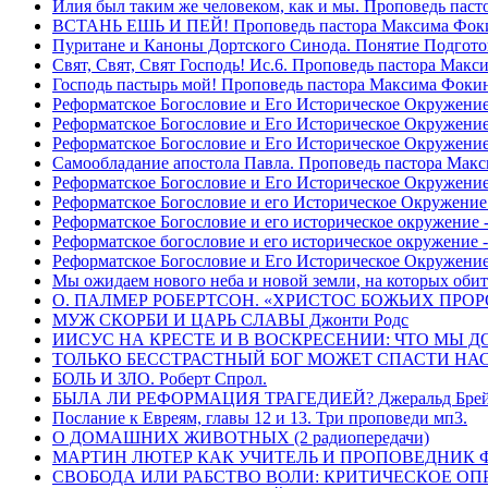
Илия был таким же человеком, как и мы. Проповедь пас
ВСТАНЬ ЕШЬ И ПЕЙ! Проповедь пастора Максима Фок
Пуритане и Каноны Дортского Синода. Понятие Подгото
Свят, Свят, Свят Господь! Ис.6. Проповедь пастора Мак
Господь пастырь мой! Проповедь пастора Максима Фоки
Реформатское Богословие и Его Историческое Окружение
Реформатское Богословие и Его Историческое Окружение 
Реформатское Богословие и Его Историческое Окружени
Самообладание апостола Павла. Проповедь пастора Мак
Реформатское Богословие и Его Историческое Окружение
Реформатское Богословие и его Историческое Окружение
Реформатское Богословие и его историческое окружение -
Реформатское богословие и его историческое окружение 
Реформатское Богословие и Его Историческое Окружени
Мы ожидаем нового неба и новой земли, на которых обит
О. ПАЛМЕР РОБЕРТСОН. «ХРИСТОС БОЖЬИХ ПРО
МУЖ СКОРБИ И ЦАРЬ СЛАВЫ Джонти Родс
ИИСУС НА КРЕСТЕ И В ВОСКРЕСЕНИИ: ЧТО МЫ Д
ТОЛЬКО БЕССТРАСТНЫЙ БОГ МОЖЕТ СПАСТИ НАС! 
БОЛЬ И ЗЛО. Роберт Спрол.
БЫЛА ЛИ РЕФОРМАЦИЯ ТРАГЕДИЕЙ? Джеральд Брей 
Послание к Евреям, главы 12 и 13. Три проповеди мп3.
О ДОМАШНИХ ЖИВОТНЫХ (2 радиопередачи)
МАРТИН ЛЮТЕР КАК УЧИТЕЛЬ И ПРОПОВЕДНИК Фри
СВОБОДА ИЛИ РАБСТВО ВОЛИ: КРИТИЧЕСКОЕ ОПРЕ