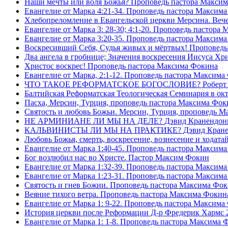
Наши мечты или воля Божья? Проповедь пастора Макси
Евангелие от Марка 4:21-34. Проповедь пастора Максим
Хлебопреломление в Евангельской церкви Мерсина. Вечер
Евангелие от Марка 3: 28-30; 4:1-20. Проповедь пастора
Евангелие от Марка 3:20-35. Проповедь пастора Максим
Воскресивший Себя, Судья живых и мëртвых! Проповедь
Два ангела в гробнице; Значения воскресения Иисуса Х
Христос воскрес! Проповедь пастора Максима Фокина
Евангелие от Марка, 2:1-12. Проповедь пастора Максима
ЧТО ТАКОЕ РЕФОРМАТСКОЕ БОГОСЛОВИЕ? Роберт Сп
Балтийская Реформатская Теологическая Семинария 
Пасха, Мерсин, Турция, проповедь пастора Максима Фок
Святость и любовь Божьи. Мерсин, Турция, проповедь 
НЕ АРМИНИАНЕ ЛИ МЫ НА ДЕЛЕ? Дэвид Кранендон
КАЛЬВИНИСТЫ ЛИ МЫ НА ПРАКТИКЕ? Дэвид Кране
Любовь Божья, смерть, воскресение, вознесение и ходат
Евангелие от Марка 1:40-45. Проповедь пастора Максим
Бог возлюбил нас во Христе. Пастор Максим Фокин
Евангелие от Марка 1:32-39. Проповедь пастора Максим
Евангелие от Марка 1:23-31. Проповедь пастора Максим
Святость и гнев Божии. Проповедь пастора Максима Фо
Веяние тихого ветра. Проповедь пастора Максима Фокин
Евангелие от Марка 1: 9-22. Проповедь пастора Максима
История церкви после Реформации Д-р Фредерик Хармс 
Евангелие от Марка 1: 1-8. Проповедь пастора Максима 