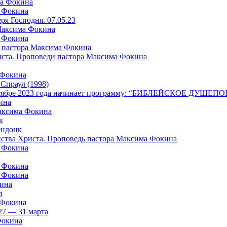
ма Фокина
а Фокина
я Господня. 07.05.23
 Максима Фокина
а Фокина
 пастора Максима Фокина
риста. Проповеди пастора Максима Фокина
 Фокина
раул (1998)
в октябре 2023 года начинает программу: “БИБЛЕЙСКОЕ ДУШ
ина
Максима Фокина
к
ндонк
айства Христа. Проповедь пастора Максима Фокина
а Фокина
а Фокина
а Фокина
кина
а
 Фокина
27 — 31 марта
Фокина