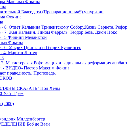
тора Максима Фокина
ина
вительной Благодати (Препарационизма*) у пуритан
сима Фокина
на
 - 8. Ответ Кальвина Тридентскому Собору,Казнь Сервета, Рефо
- 7. Жан Кальвин, Гийом Фаррель, Теодор Беза, Джон Нокс
е - 5 Филипп Меланхтон
сима Фокина
 - 6. Ульрих Цвингли и Генрих Буллингер
 - 4. Мартин Лютер
 3
- 2. Магистерская Реформация и радикальная реформация анабап
е. - ВИДЕО- Пастор Максим Фокин
ает праведность. Проповедь.
РОКОВ»
ОЛЖНЫ СКАЗАТЬ? Пол Хелм
Уайт Грэм
(2000)
дрих Милденбергер
ДЕЛЕНИЕ Боб де Ваай