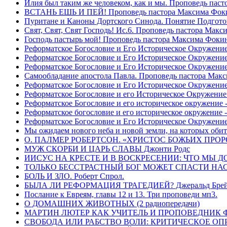
Илия был таким же человеком, как и мы. Проповедь пас
ВСТАНЬ ЕШЬ И ПЕЙ! Проповедь пастора Максима Фок
Пуритане и Каноны Дортского Синода. Понятие Подгото
Свят, Свят, Свят Господь! Ис.6. Проповедь пастора Мак
Господь пастырь мой! Проповедь пастора Максима Фоки
Реформатское Богословие и Его Историческое Окружение
Реформатское Богословие и Его Историческое Окружение 
Реформатское Богословие и Его Историческое Окружени
Самообладание апостола Павла. Проповедь пастора Мак
Реформатское Богословие и Его Историческое Окружение
Реформатское Богословие и его Историческое Окружение
Реформатское Богословие и его историческое окружение -
Реформатское богословие и его историческое окружение 
Реформатское Богословие и Его Историческое Окружени
Мы ожидаем нового неба и новой земли, на которых обит
О. ПАЛМЕР РОБЕРТСОН. «ХРИСТОС БОЖЬИХ ПРО
МУЖ СКОРБИ И ЦАРЬ СЛАВЫ Джонти Родс
ИИСУС НА КРЕСТЕ И В ВОСКРЕСЕНИИ: ЧТО МЫ Д
ТОЛЬКО БЕССТРАСТНЫЙ БОГ МОЖЕТ СПАСТИ НАС! 
БОЛЬ И ЗЛО. Роберт Спрол.
БЫЛА ЛИ РЕФОРМАЦИЯ ТРАГЕДИЕЙ? Джеральд Брей 
Послание к Евреям, главы 12 и 13. Три проповеди мп3.
О ДОМАШНИХ ЖИВОТНЫХ (2 радиопередачи)
МАРТИН ЛЮТЕР КАК УЧИТЕЛЬ И ПРОПОВЕДНИК Фри
СВОБОДА ИЛИ РАБСТВО ВОЛИ: КРИТИЧЕСКОЕ ОПРЕ