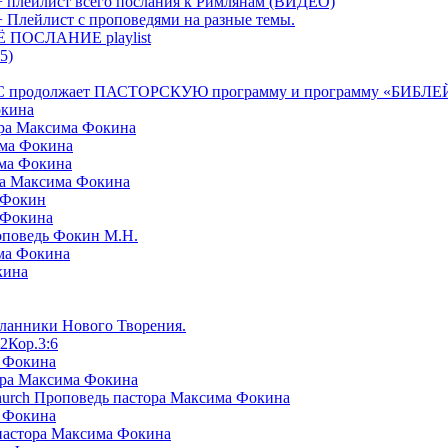
+ плейлист всего послания к Римлянам (ВИДЕО)
+ Плейлист с проповедями на разные темы.
СЁ ПОСЛАНИЕ playlist
5)
я БРТС продолжает ПАСТОРСКУЮ программу и программу «
окина
ора Максима Фокина
има Фокина
има Фокина
ра Максима Фокина
 Фокин
 Фокина
оповедь Фокин М.Н.
ма Фокина
кина
сланники Нового Творения.
2Кор.3:6
а Фокина
ора Максима Фокина
Church Проповедь пастора Максима Фокина
а Фокина
пастора Максима Фокина