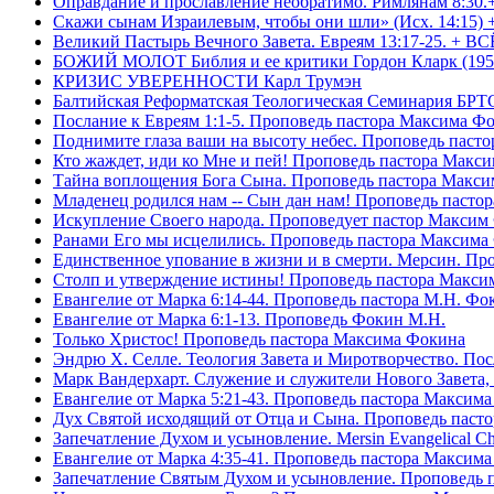
Оправдание и прославление необратимо. Римлянам 8:30.
Скажи сынам Израилевым, чтобы они шли» (Исх. 14:15) 
Великий Пастырь Вечного Завета. Евреям 13:17-25. + В
БОЖИЙ МОЛОТ Библия и ее критики Гордон Кларк (195
КРИЗИС УВЕРЕННОСТИ Карл Трумэн
Балтийская Реформатская Теологическая Семинари
Послание к Евреям 1:1-5. Проповедь пастора Максима Ф
Поднимите глаза ваши на высоту небес. Проповедь паст
Кто жаждет, иди ко Мне и пей! Проповедь пастора Макс
Тайна воплощения Бога Сына. Проповедь пастора Макс
Младенец родился нам -- Сын дан нам! Проповедь пасто
Искупление Своего народа. Проповедует пастор Максим
Ранами Его мы исцелились. Проповедь пастора Максима
Единственное упование в жизни и в смерти. Мерсин. Пр
Столп и утверждение истины! Проповедь пастора Макси
Евангелие от Марка 6:14-44. Проповедь пастора М.Н. Фо
Евангелие от Марка 6:1-13. Проповедь Фокин М.Н.
Только Христос! Проповедь пастора Максима Фокина
Эндрю Х. Селле. Теология Завета и Миротворчество. По
Марк Вандерхарт. Служение и служители Нового Завета, 
Евангелие от Марка 5:21-43. Проповедь пастора Максим
Дух Святой исходящий от Отца и Сына. Проповедь паст
Запечатление Духом и усыновление. Mersin Evangelical 
Евангелие от Марка 4:35-41. Проповедь пастора Максим
Запечатление Святым Духом и усыновление. Проповедь 