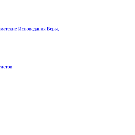
рматские Исповедания Веры,
тистов.