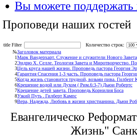
Вы можете поддержать
Проповеди наших гостей
title Filter
Количество строк:
№
Заголовок материала
1
Марк Вандерхарт. Служение и служители Нового Завета,
2
Эндрю Х. Селле. Теология Завета и Миротворчество. П
3
Цель круга нашей жизни. Проповедь пастора Георгия Э
4
Гарантия Спасения 1-3 часть. Проповедь пастора Георг
5
Когда жизнь становится трудной, возьми пива. Гилберт
6
Крещение водой или Духом ( Рим.6:3-7) Дьюи Робертс
7
Крещение детей завета. Проповедь Корнилия Боса
8
Узкий Путь . Гилберт Кампс
9
Вера, Надежда, Любовь в жизни христианина. Дьюи Роб
Евангелическо Реформат
Жизнь" Санк