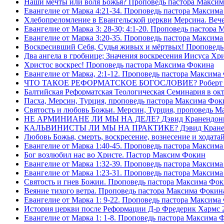
Наши мечты или воля Божья? Проповедь пастора Макси
Евангелие от Марка 4:21-34. Проповедь пастора Максим
Хлебопреломление в Евангельской церкви Мерсина. Вечер
Евангелие от Марка 3: 28-30; 4:1-20. Проповедь пастора
Евангелие от Марка 3:20-35. Проповедь пастора Максим
Воскресивший Себя, Судья живых и мëртвых! Проповедь
Два ангела в гробнице; Значения воскресения Иисуса Х
Христос воскрес! Проповедь пастора Максима Фокина
Евангелие от Марка, 2:1-12. Проповедь пастора Максима
ЧТО ТАКОЕ РЕФОРМАТСКОЕ БОГОСЛОВИЕ? Роберт Сп
Балтийская Реформатская Теологическая Семинария 
Пасха, Мерсин, Турция, проповедь пастора Максима Фок
Святость и любовь Божьи. Мерсин, Турция, проповедь 
НЕ АРМИНИАНЕ ЛИ МЫ НА ДЕЛЕ? Дэвид Кранендон
КАЛЬВИНИСТЫ ЛИ МЫ НА ПРАКТИКЕ? Дэвид Кране
Любовь Божья, смерть, воскресение, вознесение и ходат
Евангелие от Марка 1:40-45. Проповедь пастора Максим
Бог возлюбил нас во Христе. Пастор Максим Фокин
Евангелие от Марка 1:32-39. Проповедь пастора Максим
Евангелие от Марка 1:23-31. Проповедь пастора Максим
Святость и гнев Божии. Проповедь пастора Максима Фо
Веяние тихого ветра. Проповедь пастора Максима Фокин
Евангелие от Марка 1: 9-22. Проповедь пастора Максима
История церкви после Реформации Д-р Фредерик Хармс 
Евангелие от Марка 1: 1-8. Проповедь пастора Максима 