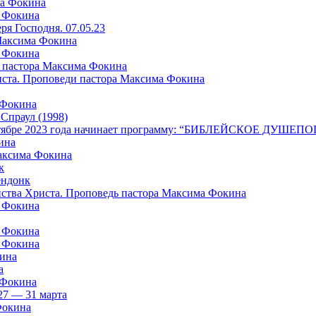
ма Фокина
а Фокина
я Господня. 07.05.23
 Максима Фокина
а Фокина
 пастора Максима Фокина
риста. Проповеди пастора Максима Фокина
 Фокина
раул (1998)
в октябре 2023 года начинает программу: “БИБЛЕЙСКОЕ ДУШ
ина
Максима Фокина
к
ндонк
айства Христа. Проповедь пастора Максима Фокина
а Фокина
а Фокина
а Фокина
кина
а
 Фокина
27 — 31 марта
Фокина