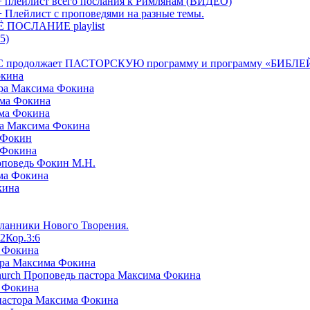
+ плейлист всего послания к Римлянам (ВИДЕО)
+ Плейлист с проповедями на разные темы.
СЁ ПОСЛАНИЕ playlist
5)
я БРТС продолжает ПАСТОРСКУЮ программу и программу «
окина
ора Максима Фокина
има Фокина
има Фокина
ра Максима Фокина
 Фокин
 Фокина
оповедь Фокин М.Н.
ма Фокина
кина
сланники Нового Творения.
2Кор.3:6
а Фокина
ора Максима Фокина
Church Проповедь пастора Максима Фокина
а Фокина
пастора Максима Фокина