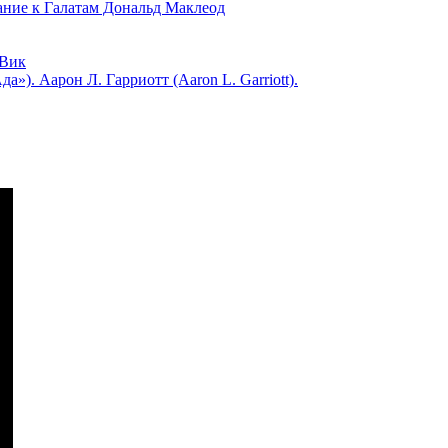
 к Галатам Дональд Маклеод
Вик
). Аарон Л. Гарриотт (Aaron L. Garriott).