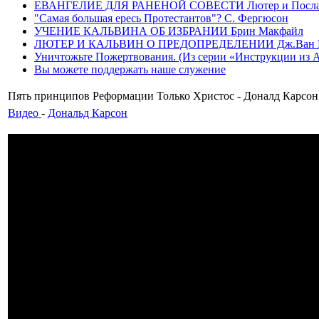
ЕВАНГЕЛИЕ ДЛЯ РАНЕНОЙ СОВЕСТИ Лютер и Послание
"Самая большая ересь Протестантов"? С. Фергюсон
УЧЕНИЕ КАЛЬВИНА ОБ ИЗБРАНИИ Брин Макфайл
ЛЮТЕР И КАЛЬВИН О ПРЕДОПРЕДЕЛЕНИИ Дж.Ван 
Уничтожьте Пожертвования. (Из серии «Инструкции из Ада»
Вы можете поддержать наше служение
Пять принципов Реформации Только Христос - Доналд Карсон
Видео
-
Дональд Карсон