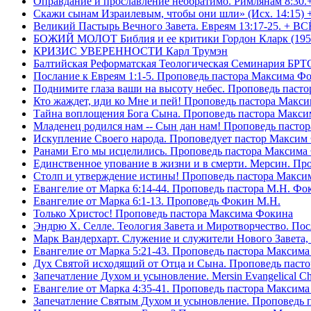
Оправдание и прославление необратимо. Римлянам 8:30.
Скажи сынам Израилевым, чтобы они шли» (Исх. 14:15) 
Великий Пастырь Вечного Завета. Евреям 13:17-25. + В
БОЖИЙ МОЛОТ Библия и ее критики Гордон Кларк (195
КРИЗИС УВЕРЕННОСТИ Карл Трумэн
Балтийская Реформатская Теологическая Семинари
Послание к Евреям 1:1-5. Проповедь пастора Максима Ф
Поднимите глаза ваши на высоту небес. Проповедь паст
Кто жаждет, иди ко Мне и пей! Проповедь пастора Макс
Тайна воплощения Бога Сына. Проповедь пастора Макс
Младенец родился нам -- Сын дан нам! Проповедь пасто
Искупление Своего народа. Проповедует пастор Максим
Ранами Его мы исцелились. Проповедь пастора Максима
Единственное упование в жизни и в смерти. Мерсин. Пр
Столп и утверждение истины! Проповедь пастора Макси
Евангелие от Марка 6:14-44. Проповедь пастора М.Н. Фо
Евангелие от Марка 6:1-13. Проповедь Фокин М.Н.
Только Христос! Проповедь пастора Максима Фокина
Эндрю Х. Селле. Теология Завета и Миротворчество. По
Марк Вандерхарт. Служение и служители Нового Завета, 
Евангелие от Марка 5:21-43. Проповедь пастора Максим
Дух Святой исходящий от Отца и Сына. Проповедь паст
Запечатление Духом и усыновление. Mersin Evangelical 
Евангелие от Марка 4:35-41. Проповедь пастора Максим
Запечатление Святым Духом и усыновление. Проповедь 