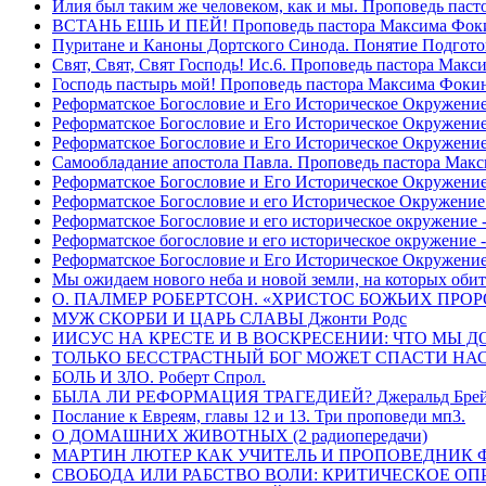
Илия был таким же человеком, как и мы. Проповедь пас
ВСТАНЬ ЕШЬ И ПЕЙ! Проповедь пастора Максима Фок
Пуритане и Каноны Дортского Синода. Понятие Подгото
Свят, Свят, Свят Господь! Ис.6. Проповедь пастора Мак
Господь пастырь мой! Проповедь пастора Максима Фоки
Реформатское Богословие и Его Историческое Окружение
Реформатское Богословие и Его Историческое Окружение 
Реформатское Богословие и Его Историческое Окружени
Самообладание апостола Павла. Проповедь пастора Мак
Реформатское Богословие и Его Историческое Окружение
Реформатское Богословие и его Историческое Окружение
Реформатское Богословие и его историческое окружение -
Реформатское богословие и его историческое окружение 
Реформатское Богословие и Его Историческое Окружени
Мы ожидаем нового неба и новой земли, на которых обит
О. ПАЛМЕР РОБЕРТСОН. «ХРИСТОС БОЖЬИХ ПРО
МУЖ СКОРБИ И ЦАРЬ СЛАВЫ Джонти Родс
ИИСУС НА КРЕСТЕ И В ВОСКРЕСЕНИИ: ЧТО МЫ Д
ТОЛЬКО БЕССТРАСТНЫЙ БОГ МОЖЕТ СПАСТИ НАС! 
БОЛЬ И ЗЛО. Роберт Спрол.
БЫЛА ЛИ РЕФОРМАЦИЯ ТРАГЕДИЕЙ? Джеральд Брей 
Послание к Евреям, главы 12 и 13. Три проповеди мп3.
О ДОМАШНИХ ЖИВОТНЫХ (2 радиопередачи)
МАРТИН ЛЮТЕР КАК УЧИТЕЛЬ И ПРОПОВЕДНИК Фри
СВОБОДА ИЛИ РАБСТВО ВОЛИ: КРИТИЧЕСКОЕ ОПРЕ