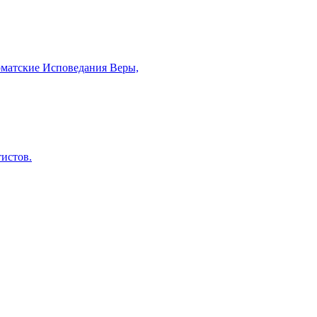
рматские Исповедания Веры,
тистов.