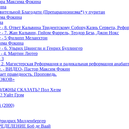
тора Максима Фокина
ина
вительной Благодати (Препарационизма*) у пуритан
сима Фокина
на
 - 8. Ответ Кальвина Тридентскому Собору,Казнь Сервета, Рефо
- 7. Жан Кальвин, Гийом Фаррель, Теодор Беза, Джон Нокс
е - 5 Филипп Меланхтон
сима Фокина
 - 6. Ульрих Цвингли и Генрих Буллингер
 - 4. Мартин Лютер
 3
- 2. Магистерская Реформация и радикальная реформация анабап
е. - ВИДЕО- Пастор Максим Фокин
ает праведность. Проповедь.
РОКОВ»
ОЛЖНЫ СКАЗАТЬ? Пол Хелм
Уайт Грэм
(2000)
дрих Милденбергер
ДЕЛЕНИЕ Боб де Ваай