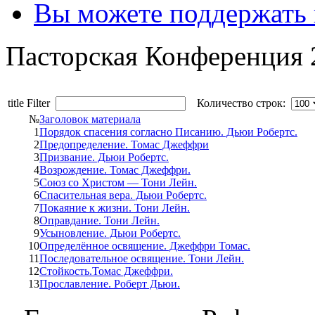
Вы можете поддержать
Пасторская Конференция 2
title Filter
Количество строк:
№
Заголовок материала
1
Порядок спасения согласно Писанию. Дьюи Робертс.
2
Предопределение. Томас Джеффри
3
Призвание. Дьюи Робертс.
4
Возрождение. Томас Джеффри.
5
Союз со Христом — Тони Лейн.
6
Спасительная вера. Дьюи Робертс.
7
Покаяние к жизни. Тони Лейн.
8
Оправдание. Тони Лейн.
9
Усыновление. Дьюи Робертс.
10
Определённое освящение. Джеффри Томас.
11
Последовательное освящение. Тони Лейн.
12
Стойкость.Томас Джеффри.
13
Прославление. Роберт Дьюи.