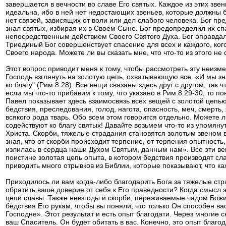
завершается в вечности во славе Его святых. Каждое из этих звен
идеальна, ибо в ней нет недостающих звеньев, которые должны б
нет связей, зависящих от воли или дел слабого человека. Бог п
знал святых, избирая их в Своем Сыне. Бог предопределил их сп
непосредственным действием Своего Святого Духа. Бог оправдал 
Триединый Бог совершенствует спасение для всех и каждого, ког
Своего народа. Можете ли вы сказать мне, что что-то из этого н
Этот вопрос приводит меня к тому, чтобы рассмотреть эту неиз
Господь взглянуть на золотую цепь, охватывающую все. «И мы зн
ко благу" (Рим.8.28). Все вещи связаны здесь друг с другом, так
если мы что-то прибавим к тому, что указано в Рим.8.29-30, то п
Павел показывает здесь взаимосвязь всех вещей с золотой цепью 
бедствия, преследования, голод, нагота, опасность, меч, смерть,
всякого рода тварь. Обо всем этом говорится отдельно. Можете л
содействуют ко благу святых! Давайте возьмем что-то из упомянут
Христа. Скорби, тяжелые страдания становятся золотым звеном в
зная, что от скорби происходит терпение, от терпения опытность
излилась в сердца наши Духом Святым, данным нам». Все эти ве
поистине золотая цепь опыта, в котором бедствия производят сла
приводить много отрывков из Библии, которые показывают, что к
Приходилось ли вам когда-либо благодарить Бога за тяжелые ст
обратить ваше доверие от себя к Его праведности? Когда смысл э
цепи славы. Также невзгоды и скорби, переживаемые чадом Божи
бедствия Его рукам, чтобы вы поняли, что только Он способен ва
Господне». Этот результат и есть опыт благодати. Через многие 
ваш Спаситель. Он будет обитать в вас. Конечно, это опыт благод