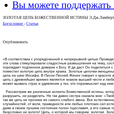
Вы можете поддержать
ЗОЛОТАЯ ЦЕПЬ БОЖЕСТВЕННОЙ ИСТИНЫ Э.Дж.Ламберт 
Богословие
-
Статьи
Опубликовать
«В соответствии с упорядоченной и непрерывной цепью Провиден
эти слова стимулировали сладостные размышления на тему, сост
порождает подлинное доверие к Богу. И да даст Он поделиться 
поместил золотую цепь внутри храма. Золотые цепочки женщины 
цепь на шею Иосифа. В Песни Песней Жених говорит о красоте и
цепь с древнейших времен является знаком высшей чести и любви
может вызвать страх и удивление у тех, кто поразмыслит н
Рассмотрим же различные аспекты Божественной истины, которы
разрушить, ни разделить. Не так давно сестра сказала мне: «Твой
так же цепь не прочнее ее самого слабого звена. Все естественн
случайностей, от воли, праведности или любых плотских сил есте
даже в своем лучшем состоянии полон тщеславия, а его самые п
безусловно не золото! Цепь, о которой мы говорим, золотая. Золо