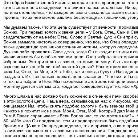
Это образ Божественной истины, которая столь драгоценна, что н
столь сплетено с соседними, что влияет на все остальные. Ни о
истины столь едина, что каждое ее звено связано со всеми остал
прочна, что за нее можно извлечь беспомощных грешников, утону
Мы думаем также, что эта цепь существует от вечности, пронизы
Божию. Три первых золотых звена цепи – у Бога. Отец, Сын и Свя
свидетельствуют на небе: Отец, Слово и Святый Дух; и Сии три с
Божия замысла настолько совершенно, что все, что Отец опреде
также доводит до грешников познание истины, которую определил
Дух как-либо провалить Свое дело, когда Он выводит из тьмы к св
иначе явились бы слабым звеном цепи. Отец избрал некоторых к
избранным. Это три золотых звена, которые не могут быть ни на
извлечены из погибели этой золотой цепью? Рассмотрим же ее с
«как Ты, Отче, во Мне, и Я в Тебе, так и они да будут в Нас един
разделить Их, так нельзя порвать цепь спасения. "Я в них, и Ты
о тех, кто избран в Нем. Мы находимся в этой золотой цепи вме
молитву дается святым Его, когда Бог совершенствует их, ибо «Хр
Много шлака в нас должно быть сожжено в огненной печи скорбей,
в этой золотой цепи. Наша вера, связывающая нас с Иисусом, ис
очищаемся Им, чтобы сиять подобно золоту и быть звеном этой це
«никто не похитит их из руки Моей, Отец Мой, Который дал Мне их
Рим.8 Павел спрашивает: «Если Бог за нас, то кто против нас?».
30. «Ибо кого Он предузнал, тем и предопределил быть подобн
братиями. []А кого Он предопределил, тех и призвал, а кого призв
взаимосвязанных золотых звеньев цепи спасения. Предведение,
окончательное прославление – пять звеньев цепи, которая прост