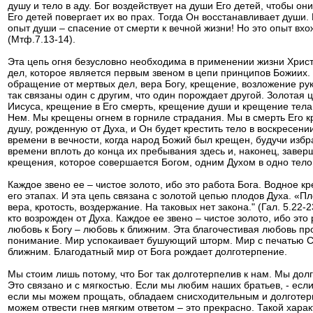
душу и тело в аду. Бог воздействует на души Его детей, чтобы о
Его детей повергает их во прах. Тогда Он восстанавливает души.
опыт души – спасение от смерти к вечной жизни! Но это опыт вхо
(Мтф.7.13-14).
Эта цепь огня безусловно необходима в применении жизни Христ
дел, которое является первым звеном в цепи принципов Божиих.
обращение от мертвых дел, вера Богу, крещение, возложение рук
так связаны один с другим, что один порождает другой. Золота
Иисуса, крещение в Его смерть, крещение души и крещение тела
Нем. Мы крещены огнем в горниле страдания. Мы в смерть Его кр
душу, рожденную от Духа, и Он будет крестить тело в воскресени
времени в вечности, когда народ Божий был крещен, будучи избр
времени вплоть до конца их пребывания здесь и, наконец, заверш
крещения, которое совершается Богом, одним Духом в одно тело
Каждое звено ее – чистое золото, ибо это работа Бога. Водное 
его этапах. И эта цепь связана с золотой цепью плодов Духа. «П
вера, кротость, воздержание. На таковых нет закона." (Гал. 5.22-
кто возрожден от Духа. Каждое ее звено – чистое золото, ибо эт
любовь к Богу – любовь к ближним. Эта благочестивая любовь пр
понимание. Мир успокаивает бушующий шторм. Мир с печатью Свя
ближним. Благодатный мир от Бога рождает долготерпение.
Мы стоим лишь потому, что Бог так долготерпелив к нам. Мы долг
Это связано и с мягкостью. Если мы любим наших братьев, - есл
если мы можем прощать, обладаем снисходительным и долготер
можем отвести гнев мягким ответом – это прекрасно. Такой харак