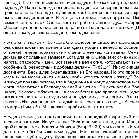
Господа. Вы легко и смиренно исповедуете Его как вашу надежду
надежда? Наша надежда основана на дивном, совершенном и зав
грешного человека, «для души есть как бы якорь безопасный и кр
быть вашим достоянием. И эта цепь не может быть нарушена. Вы 
возможностях твари. Это конкретная работа Святого Духа. «Серд
«Человеку предположения сердца, но от Господа ответ языка» (Пр
опыта, и каждое звено создано Господом небес!
Является ли какая-либо часть благословений спасения зависящим 
благодать входит во время и благодать уходит в вечность. Воспо
от греха! Теперь поразмыслим о цепи огненных испытаний. Семь
доказывают славный замысел Бога для них. Семь этих огненных и
нагота, опасность и меч. Вот звенья в цепи огня, которым Бог в
особенный, ревностный к добрым делам» (Тит.2.14). Иисус очища
достигнута. Весь шлак будет выжжен из Его народа. Но это произ
когда вы не могли найти ничего, чтобы утолить голод и жажду? В
и жаждут правды потому, что в беде они не могут удовлетворить
могли обратиться к Господу за едой и питьем. Он есть Хлеб и Вод
наготу. Человек, облеченный в его собственную праведность, оде
окажетесь не только алчущими и жаждущими, но и нагими. Это вы
сказал: «Нас умерщвляют каждый день, считают за овец, обреченн
я умер» (Рим.7.9). Мы должны пройти через этот меч.
Неудивительно, что противоречит воле природной твари прийти к 
тесными вратами. Иисус сказал: "Никто не может придти ко Мне,
пройти через меч. В песни Моисея (Втор.32.39) мы читаем: «Я
для того, чтобы быть живыми в Духе. Меч человеческий не сможет
он не может убить душу. Душа человека исключительно в руках Бо