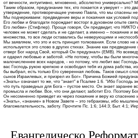
от вечности, интуитивно, мгновенно, абсолютно универсально? 
Таким образом, предузнание тех, кто покается и уверует – это дв
утверждение, противоречащее учению Павла, что мы спасены не п
Мы подчеркиваем: предвидение веры и покаяния как условий по
Его любви и благодати порождает восторг в духовном опыте свят
Его любви» (Стифлер). Проще говоря, Он предвидит, что НИКТО не
человек не может сделать и не сделает, а именно – покаяние и 
множества, то все люди оставались бы неверующими и неспособ
Мы заявляем, что это и есть принцип толкования. Если слово не 
используется это слово в других стихах. Знание как предвидение 
отверг Бог народ Свой, который Он предузнал» (ЕМВ). Но всевед
и одарил любовью и заботой. «Не потому, чтобы вы были многочи
малочисленнее всех народов, - но потому, что любит вас Господь
вас Господь рукою крепкою и освободил тебя из дома рабства, из 
бы выбрал, есть только Его суверенная любовь. Таков смысл слова
сынов Израилевых, и призрел их Бог». Причина Божией предузна
«Знать» означает то же, что "знает" в Псалме 1:6. "Ибо Господь з
что путь праведных для Бога – пустое место. Он знает заранее в
промысла и любви. Все, что они делают, заботит Его. Поэтому Бо
Он несомненно приведет их через покаяние и веру ко спасению 
«Знать», «знание» в Новом Завете – это гебраизмы, ибо мышлен
благожелательность, заботу. Прочтите Пс. 1:6; 144:3; Быт. 4:1; Иер.
Евангелическо Реформат