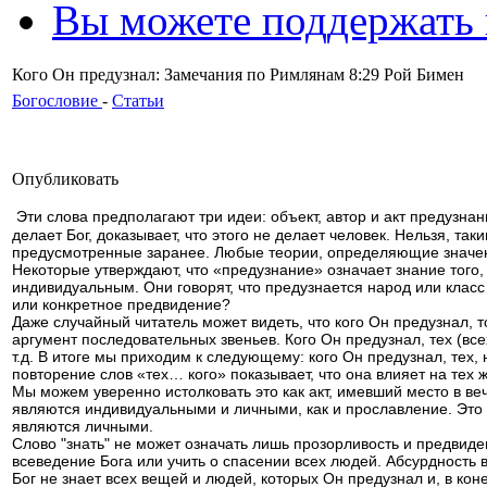
Вы можете поддержать
Кого Он предузнал: Замечания по Римлянам 8:29 Рой Бимен
Богословие
-
Статьи
Опубликовать
Эти слова предполагают три идеи: объект, автор и акт предузнан
делает Бог, доказывает, что этого не делает человек. Нельзя, т
предусмотренные заранее. Любые теории, определяющие значени
Некоторые утверждают, что «предузнание» означает знание того, 
индивидуальным. Они говорят, что предузнается народ или класс 
или конкретное предвидение?
Даже случайный читатель может видеть, что кого Он предузнал, 
аргумент последовательных звеньев. Кого Он предузнал, тех (вс
т.д. В итоге мы приходим к следующему: кого Он предузнал, тех, 
повторение слов «тех… кого» показывает, что она влияет на тех 
Мы можем уверенно истолковать это как акт, имевший место в в
являются индивидуальными и личными, как и прославление. Это з
являются личными.
Слово "знать" не может означать лишь прозорливость и предвид
всеведение Бога или учить о спасении всех людей. Абсурдность 
Бог не знает всех вещей и людей, которых Он предузнал и, в коне