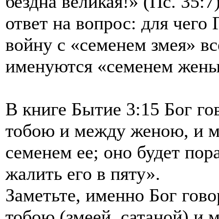
бездна великая!» (Пс. 35:7
ответ на вопрос: для чего
войну с «семенем змея» вс
именуются «семенем жен
В книге Бытие 3:15 Бог г
тобою и между женою, и 
семенем ее; оно будет пора
жалить его в пяту».
Заметьте, именно Бог гов
тобою (змеей, сатаной) и