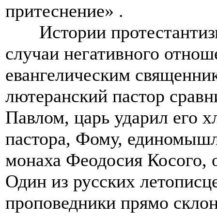
притеснение» .
Истории протестантизма
случаи негативного отнош
евангелическим священник
лютеранский пастор сравн
Павлом, царь ударил его х
пастора, Фому, единомышл
монаха Феодосия Косого, о
Один из русских летописце
проповедники прямо склон