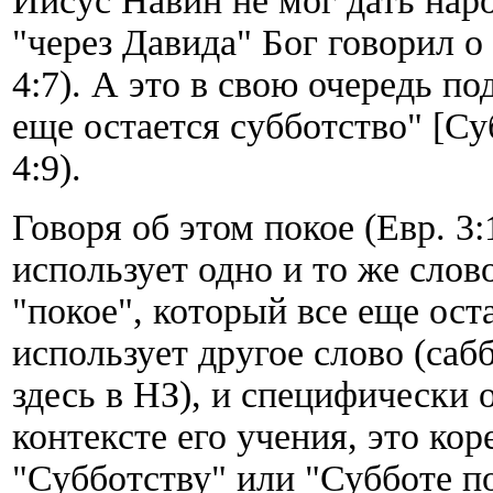
Иисус Навин не мог дать нар
"через Давида" Бог говорил о 
4:7). А это в свою очередь по
еще остается субботство" [Су
4:9).
Говоря об этом покое (Евр. 3:1
использует одно и то же слово
"покое", который все еще ост
использует другое слово (саб
здесь в НЗ), и специфически 
контексте его учения, это ко
"Субботству" или "Субботе по