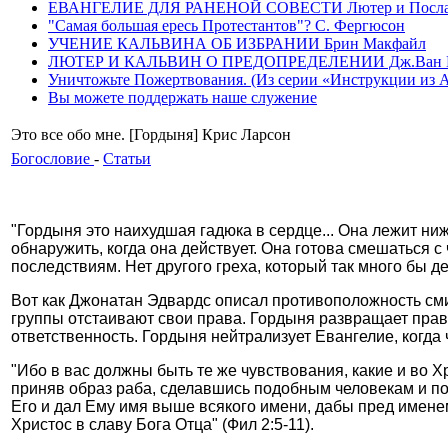
ЕВАНГЕЛИЕ ДЛЯ РАНЕНОЙ СОВЕСТИ Лютер и Послание
"Самая большая ересь Протестантов"? С. Фергюсон
УЧЕНИЕ КАЛЬВИНА ОБ ИЗБРАНИИ Брин Макфайл
ЛЮТЕР И КАЛЬВИН О ПРЕДОПРЕДЕЛЕНИИ Дж.Ван 
Уничтожьте Пожертвования. (Из серии «Инструкции из Ада»
Вы можете поддержать наше служение
Это все обо мне. [Гордыня] Крис Ларсон
Богословие
-
Статьи
"Гордыня это наихудшая гадюка в сердце... Она лежит ниж
обнаружить, когда она действует. Она готова смешаться с 
последствиям. Нет другого греха, который так много бы д
Вот как Джонатан Эдвардс описал противоположность смир
группы отстаивают свои права. Гордыня развращает прав
ответственность. Гордыня нейтрализует Евангелие, когда 
"Ибо в вас должны быть те же чувствования, какие и во 
приняв образ раба, сделавшись подобным человекам и по 
Его и дал Ему имя выше всякого имени, дабы пред именем
Христос в славу Бога Отца" (Фил 2:5-11).