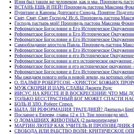
Илия был таким же человеком, как и мы. Проповедь пас
ВСТАНЬ ЕШЬ И ПЕЙ! Проповедь пастора Максима Фок
Пуритане и Каноны Дортского Синода. Понятие Подгото
Свят, Свят, Свят Господь! Ис.6. Проповедь пастора Мак
Господь пастырь мой! Проповедь пастора Максима Фоки
Реформатское Богословие и Его Историческое Окружение
Реформатское Богословие и Его Историческое Окружение 
Реформатское Богословие и Его Историческое Окружени
Самообладание апостола Павла. Проповедь пастора Мак
Реформатское Богословие и Его Историческое Окружение
Реформатское Богословие и его Историческое Окружение
Реформатское Богословие и его историческое окружение -
Реформатское богословие и его историческое окружение 
Реформатское Богословие и Его Историческое Окружени
Мы ожидаем нового неба и новой земли, на которых обит
О. ПАЛМЕР РОБЕРТСОН. «ХРИСТОС БОЖЬИХ ПРО
МУЖ СКОРБИ И ЦАРЬ СЛАВЫ Джонти Родс
ИИСУС НА КРЕСТЕ И В ВОСКРЕСЕНИИ: ЧТО МЫ Д
ТОЛЬКО БЕССТРАСТНЫЙ БОГ МОЖЕТ СПАСТИ НАС! 
БОЛЬ И ЗЛО. Роберт Спрол.
БЫЛА ЛИ РЕФОРМАЦИЯ ТРАГЕДИЕЙ? Джеральд Брей 
Послание к Евреям, главы 12 и 13. Три проповеди мп3.
О ДОМАШНИХ ЖИВОТНЫХ (2 радиопередачи)
МАРТИН ЛЮТЕР КАК УЧИТЕЛЬ И ПРОПОВЕДНИК Фри
СВОБОДА ИЛИ РАБСТВО ВОЛИ: КРИТИЧЕСКОЕ ОПРЕ