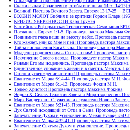
Оправдание и прославление необратимо. Римлянам 8:30.
Скажи сынам Израилевым, чтобы они шли» (Исх. 14:15) 
Великий Пастырь Вечного Завета. Евреям 13:17-25. + В
БОЖИЙ МОЛОТ Библия и ее критики Гордон Кларк (195
КРИЗИС УВЕРЕННОСТИ Карл Трумэн
Балтийская Реформатская Теологическая Семинари
Послание к Евреям 1:1-5. Проповедь пастора Максима Ф
Поднимите глаза ваши на высоту небес. Проповедь паст
Кто жаждет, иди ко Мне и пей! Проповедь пастора Макс
Тайна воплощения Бога Сына. Проповедь пастора Макс
Младенец родился нам -- Сын дан нам! Проповедь пасто
Искупление Своего народа. Проповедует пастор Максим
Ранами Его мы исцелились. Проповедь пастора Максима
Единственное упование в жизни и в смерти. Мерсин. Пр
Столп и утверждение истины! Проповедь пастора Макси
Евангелие от Марка 6:14-44. Проповедь пастора М.Н. Фо
Евангелие от Марка 6:1-13. Проповедь Фокин М.Н.
Только Христос! Проповедь пастора Максима Фокина
Эндрю Х. Селле. Теология Завета и Миротворчество. По
Марк Вандерхарт. Служение и служители Нового Завета, 
Евангелие от Марка 5:21-43. Проповедь пастора Максим
Дух Святой исходящий от Отца и Сына. Проповедь паст
Запечатление Духом и усыновление. Mersin Evangelical 
Евангелие от Марка 4:35-41. Проповедь пастора Максим
Запечатление Святым Духом и усыновление. Проповедь 