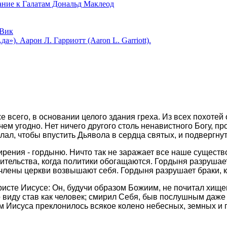
 к Галатам Дональд Маклеод
Вик
). Аарон Л. Гарриотт (Aaron L. Garriott).
е всего, в основании целого здания греха. Из всех похотей
чем угодно. Нет ничего другого столь ненавистного Богу, п
елал, чтобы впустить Дьявола в сердца святых, и подвергнут
ения - гордыню. Ничто так не заражает все наше существо,
ительства, когда политики обогащаются. Гордыня разрушает
члены церкви возвышают себя. Гордыня разрушает браки, ко
Христе Иисусе: Он, будучи образом Божиим, не почитал хищ
виду став как человек; смирил Себя, быв послушным даже 
 Иисуса преклонилось всякое колено небесных, земных и п