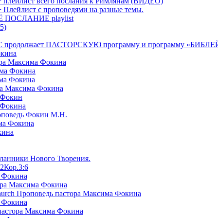
+ плейлист всего послания к Римлянам (ВИДЕО)
+ Плейлист с проповедями на разные темы.
СЁ ПОСЛАНИЕ playlist
5)
я БРТС продолжает ПАСТОРСКУЮ программу и программу «
окина
ора Максима Фокина
има Фокина
има Фокина
ра Максима Фокина
 Фокин
 Фокина
оповедь Фокин М.Н.
ма Фокина
кина
сланники Нового Творения.
2Кор.3:6
а Фокина
ора Максима Фокина
Church Проповедь пастора Максима Фокина
а Фокина
пастора Максима Фокина