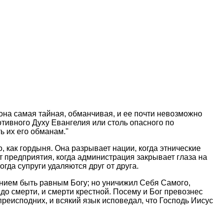
 она самая тайная, обманчивая, и ее почти невозможно
ротивного Духу Евангелия или столь опасного по
ь их его обманам."
 как гордыня. Она разрывает нации, когда этнические
 предприятия, когда администрация закрывает глаза на
гда супруги удаляются друг от друга.
ением быть равным Богу; но уничижил Себя Самого,
до смерти, и смерти крестной. Посему и Бог превознес
реисподних, и всякий язык исповедал, что Господь Иисус