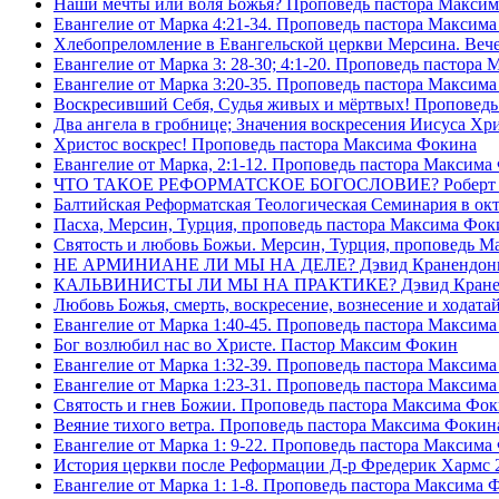
Наши мечты или воля Божья? Проповедь пастора Макси
Евангелие от Марка 4:21-34. Проповедь пастора Максим
Хлебопреломление в Евангельской церкви Мерсина. Вечер
Евангелие от Марка 3: 28-30; 4:1-20. Проповедь пастора
Евангелие от Марка 3:20-35. Проповедь пастора Максим
Воскресивший Себя, Судья живых и мëртвых! Проповедь
Два ангела в гробнице; Значения воскресения Иисуса Х
Христос воскрес! Проповедь пастора Максима Фокина
Евангелие от Марка, 2:1-12. Проповедь пастора Максима
ЧТО ТАКОЕ РЕФОРМАТСКОЕ БОГОСЛОВИЕ? Роберт Сп
Балтийская Реформатская Теологическая Семинария 
Пасха, Мерсин, Турция, проповедь пастора Максима Фок
Святость и любовь Божьи. Мерсин, Турция, проповедь 
НЕ АРМИНИАНЕ ЛИ МЫ НА ДЕЛЕ? Дэвид Кранендон
КАЛЬВИНИСТЫ ЛИ МЫ НА ПРАКТИКЕ? Дэвид Кране
Любовь Божья, смерть, воскресение, вознесение и ходат
Евангелие от Марка 1:40-45. Проповедь пастора Максим
Бог возлюбил нас во Христе. Пастор Максим Фокин
Евангелие от Марка 1:32-39. Проповедь пастора Максим
Евангелие от Марка 1:23-31. Проповедь пастора Максим
Святость и гнев Божии. Проповедь пастора Максима Фо
Веяние тихого ветра. Проповедь пастора Максима Фокин
Евангелие от Марка 1: 9-22. Проповедь пастора Максима
История церкви после Реформации Д-р Фредерик Хармс 
Евангелие от Марка 1: 1-8. Проповедь пастора Максима 