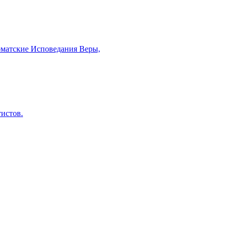
рматские Исповедания Веры,
тистов.