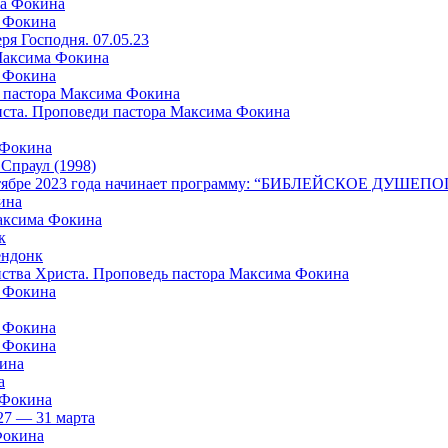
ма Фокина
а Фокина
я Господня. 07.05.23
 Максима Фокина
а Фокина
 пастора Максима Фокина
риста. Проповеди пастора Максима Фокина
 Фокина
раул (1998)
в октябре 2023 года начинает программу: “БИБЛЕЙСКОЕ ДУШ
ина
Максима Фокина
к
ндонк
айства Христа. Проповедь пастора Максима Фокина
а Фокина
а Фокина
а Фокина
кина
а
 Фокина
27 — 31 марта
Фокина