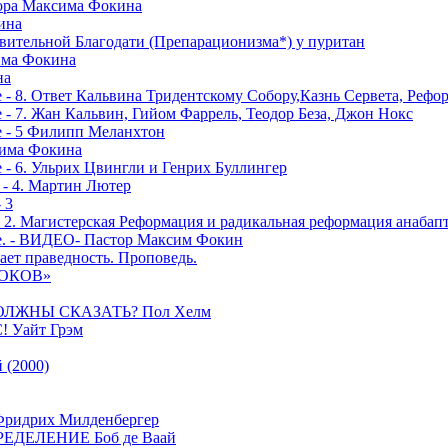
тора Максима Фокина
ина
вительной Благодати (Препарационизма*) у пуритан
сима Фокина
на
 - 8. Ответ Кальвина Тридентскому Собору,Казнь Сервета, Рефо
- 7. Жан Кальвин, Гийом Фаррель, Теодор Беза, Джон Нокс
е - 5 Филипп Меланхтон
сима Фокина
 - 6. Ульрих Цвингли и Генрих Буллингер
 - 4. Мартин Лютер
 3
- 2. Магистерская Реформация и радикальная реформация анабап
е. - ВИДЕО- Пастор Максим Фокин
ает праведность. Проповедь.
РОКОВ»
ОЛЖНЫ СКАЗАТЬ? Пол Хелм
Уайт Грэм
(2000)
дрих Милденбергер
ДЕЛЕНИЕ Боб де Ваай