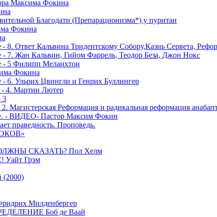
тора Максима Фокина
ина
вительной Благодати (Препарационизма*) у пуритан
сима Фокина
на
 - 8. Ответ Кальвина Тридентскому Собору,Казнь Сервета, Рефо
- 7. Жан Кальвин, Гийом Фаррель, Теодор Беза, Джон Нокс
е - 5 Филипп Меланхтон
сима Фокина
 - 6. Ульрих Цвингли и Генрих Буллингер
 - 4. Мартин Лютер
 3
- 2. Магистерская Реформация и радикальная реформация анабап
е. - ВИДЕО- Пастор Максим Фокин
ает праведность. Проповедь.
РОКОВ»
ОЛЖНЫ СКАЗАТЬ? Пол Хелм
Уайт Грэм
(2000)
дрих Милденбергер
ДЕЛЕНИЕ Боб де Ваай