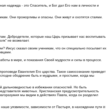
ая надежда - это Спаситель, и Бог дал Его нам в личности и
икам. Они прожорливы и опасны. Они живут и охотятся стаями.
илам. Добродетели, которые наш Царь призывает нас воспитывать
олк" не возжелает.
и? Иисус сказал своим ученикам, что он специально посылает их
овцами.
работы в мире, и показания Своей мудрости и силы в процессе.
проповеди Евангелия Его царства. Такое самосознание приведет
Господне ободрение быть и мудрыми, и простыми, когда мы
ой дальновидностью в избежании опасностей. Но быть
редставителя животных. Христианская предусмотрительность
лагоразумия мы видим в действиях Павла, когда он разделил
и
 наше уязвимости, зависимости от Пастыря, в нахождении пути