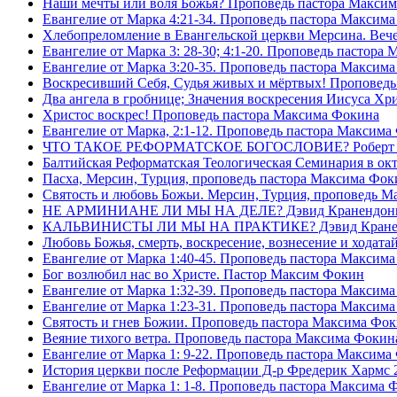
Наши мечты или воля Божья? Проповедь пастора Макси
Евангелие от Марка 4:21-34. Проповедь пастора Максим
Хлебопреломление в Евангельской церкви Мерсина. Вечер
Евангелие от Марка 3: 28-30; 4:1-20. Проповедь пастора
Евангелие от Марка 3:20-35. Проповедь пастора Максим
Воскресивший Себя, Судья живых и мëртвых! Проповедь
Два ангела в гробнице; Значения воскресения Иисуса Х
Христос воскрес! Проповедь пастора Максима Фокина
Евангелие от Марка, 2:1-12. Проповедь пастора Максима
ЧТО ТАКОЕ РЕФОРМАТСКОЕ БОГОСЛОВИЕ? Роберт Сп
Балтийская Реформатская Теологическая Семинария 
Пасха, Мерсин, Турция, проповедь пастора Максима Фок
Святость и любовь Божьи. Мерсин, Турция, проповедь 
НЕ АРМИНИАНЕ ЛИ МЫ НА ДЕЛЕ? Дэвид Кранендон
КАЛЬВИНИСТЫ ЛИ МЫ НА ПРАКТИКЕ? Дэвид Кране
Любовь Божья, смерть, воскресение, вознесение и ходат
Евангелие от Марка 1:40-45. Проповедь пастора Максим
Бог возлюбил нас во Христе. Пастор Максим Фокин
Евангелие от Марка 1:32-39. Проповедь пастора Максим
Евангелие от Марка 1:23-31. Проповедь пастора Максим
Святость и гнев Божии. Проповедь пастора Максима Фо
Веяние тихого ветра. Проповедь пастора Максима Фокин
Евангелие от Марка 1: 9-22. Проповедь пастора Максима
История церкви после Реформации Д-р Фредерик Хармс 
Евангелие от Марка 1: 1-8. Проповедь пастора Максима 