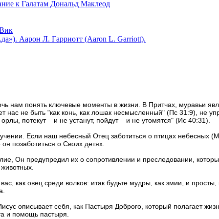
 к Галатам Дональд Маклеод
Вик
). Аарон Л. Гарриотт (Aaron L. Garriott).
чь нам понять ключевые моменты в жизни. В Притчах, муравьи явл
т нас не быть "как конь, как лошак несмысленный" (Пс 31:9), не уп
рлы, потекут – и не устанут, пойдут – и не утомятся" (Ис 40:31).
 учении. Если наш небесный Отец заботиться о птицах небесных (Мф
 он позаботиться о Своих детях.
ие, Он предупредил их о сопротивлении и преследовании, которые 
 животных.
ас, как овец среди волков: итак будьте мудры, как змии, и просты,
а.
исус описывает себя, как Пастыря Доброго, который полагает жизн
та и помощь пастыря.