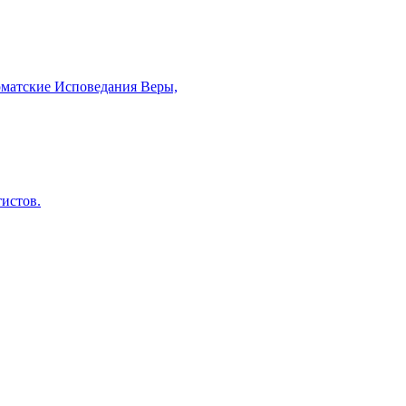
рматские Исповедания Веры,
тистов.