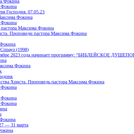
ма Фокина
а Фокина
я Господня. 07.05.23
 Максима Фокина
а Фокина
 пастора Максима Фокина
риста. Проповеди пастора Максима Фокина
 Фокина
раул (1998)
в октябре 2023 года начинает программу: “БИБЛЕЙСКОЕ ДУШ
ина
Максима Фокина
к
ндонк
айства Христа. Проповедь пастора Максима Фокина
а Фокина
а Фокина
а Фокина
кина
а
 Фокина
27 — 31 марта
Фокина