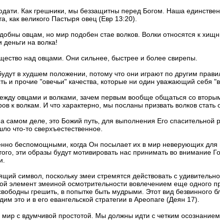
одати. Как грешники, мы беззащитны перед Богом. Наша единственн
, как великого Пастыря овец (Евр 13:20).
добны овцам, но мир подобен стае волков. Волки относятся к хищн
и деньги на волка!
ущество над овцами. Они сильнее, быстрее и более свирепы.
 будут в худшем положении, потому что они играют по другим прав
ть и прочие "овечьи" качества, которые ни один уважающий себя "в
между овцами и волками, зачем первым вообще общаться со вторым
в к волкам. И что характерно, мы посланы призвать волков стать 
 на самом деле, это Божий путь, для выполнения Его спасительной 
ошло что-то сверхъестественное.
денно беспомощными, когда Он посылает их в мир неверующих для 
 того, эти образы будут мотивировать нас принимать во внимание 
и.
ящий символ, поскольку змеи стремятся действовать с удивительн
вной элемент змеиной осмотрительности вовлечением еще одного п
свободны грешить, в попытке быть мудрыми. Этот вид безвинного б
м это и в его евангельской стратегии в Ареопаге (Деян 17).
 мир с вдумчивой простотой. Мы должны идти с четким осознанием