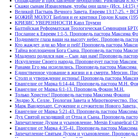
Оправдание и прославление необратимо. Римлянам 8:30.
Скажи сынам Израилевым, чтобы они шли» (Исх. 14:15) 
Великий Пастырь Вечного Завета. Евреям 13:17-25. + В
БОЖИЙ МОЛОТ Библия и ее критики Гордон Кларк (195
КРИЗИС УВЕРЕННОСТИ Карл Трумэн
Балтийская Реформатская Теологическая Семинари
Послание к Евреям 1:1-5. Проповедь пастора Максима Ф
Поднимите глаза ваши на высоту небес. Проповедь паст
Кто жаждет, иди ко Мне и пей! Проповедь пастора Макс
Тайна воплощения Бога Сына. Проповедь пастора Макс
Младенец родился нам -- Сын дан нам! Проповедь пасто
Искупление Своего народа. Проповедует пастор Максим
Ранами Его мы исцелились. Проповедь пастора Максима
Единственное упование в жизни и в смерти. Мерсин. Пр
Столп и утверждение истины! Проповедь пастора Макси
Евангелие от Марка 6:14-44. Проповедь пастора М.Н. Фо
Евангелие от Марка 6:1-13. Проповедь Фокин М.Н.
Только Христос! Проповедь пастора Максима Фокина
Эндрю Х. Селле. Теология Завета и Миротворчество. По
Марк Вандерхарт. Служение и служители Нового Завета, 
Евангелие от Марка 5:21-43. Проповедь пастора Максим
Дух Святой исходящий от Отца и Сына. Проповедь паст
Запечатление Духом и усыновление. Mersin Evangelical 
Евангелие от Марка 4:35-41. Проповедь пастора Максим
Запечатление Святым Духом и усыновление. Проповедь 