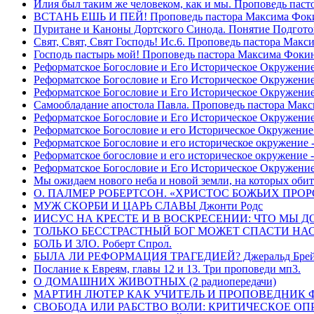
Илия был таким же человеком, как и мы. Проповедь пас
ВСТАНЬ ЕШЬ И ПЕЙ! Проповедь пастора Максима Фок
Пуритане и Каноны Дортского Синода. Понятие Подгото
Свят, Свят, Свят Господь! Ис.6. Проповедь пастора Мак
Господь пастырь мой! Проповедь пастора Максима Фоки
Реформатское Богословие и Его Историческое Окружение
Реформатское Богословие и Его Историческое Окружение 
Реформатское Богословие и Его Историческое Окружени
Самообладание апостола Павла. Проповедь пастора Мак
Реформатское Богословие и Его Историческое Окружение
Реформатское Богословие и его Историческое Окружение
Реформатское Богословие и его историческое окружение -
Реформатское богословие и его историческое окружение 
Реформатское Богословие и Его Историческое Окружени
Мы ожидаем нового неба и новой земли, на которых обит
О. ПАЛМЕР РОБЕРТСОН. «ХРИСТОС БОЖЬИХ ПРО
МУЖ СКОРБИ И ЦАРЬ СЛАВЫ Джонти Родс
ИИСУС НА КРЕСТЕ И В ВОСКРЕСЕНИИ: ЧТО МЫ Д
ТОЛЬКО БЕССТРАСТНЫЙ БОГ МОЖЕТ СПАСТИ НАС! 
БОЛЬ И ЗЛО. Роберт Спрол.
БЫЛА ЛИ РЕФОРМАЦИЯ ТРАГЕДИЕЙ? Джеральд Брей 
Послание к Евреям, главы 12 и 13. Три проповеди мп3.
О ДОМАШНИХ ЖИВОТНЫХ (2 радиопередачи)
МАРТИН ЛЮТЕР КАК УЧИТЕЛЬ И ПРОПОВЕДНИК Фри
СВОБОДА ИЛИ РАБСТВО ВОЛИ: КРИТИЧЕСКОЕ ОПРЕ