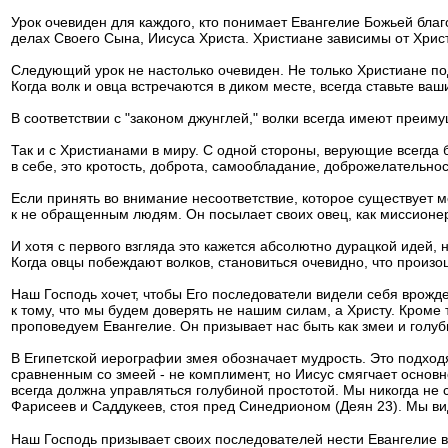
Урок очевиден для каждого, кто понимает Евангелие Божьей благ
делах Своего Сына, Иисуса Христа. Христиане зависимы от Христа
Следующий урок не настолько очевиден. Не только Христиане по
Когда волк и овца встречаются в диком месте, всегда ставьте ваш
В соответствии с "законом джунглей," волки всегда имеют преим
Так и с Христианами в миру. С одной стороны, верующие всегда
в себе, это кротость, доброта, самообладание, доброжелательнос
Если принять во внимание несоответствие, которое существует 
к не обращенным людям. Он посылает своих овец, как миссионеро
И хотя с первого взгляда это кажется абсолютно дурацкой идей,
Когда овцы побеждают волков, становиться очевидно, что произ
Наш Господь хочет, чтобы Его последователи видели себя врож
к тому, что мы будем доверять не нашим силам, а Христу. Кроме
проповедуем Евангелие. Он призывает нас быть как змеи и голуб
В Египетской иерографии змея обозначает мудрость. Это подход
сравненным со змеей - не комплимент, но Иисус смягчает осно
всегда должна управляться голубиной простотой. Мы никогда не 
Фарисеев и Саддукеев, стоя пред Синедрионом (Деян 23). Мы види
Наш Господь призывает своих последователей нести Евангелие в