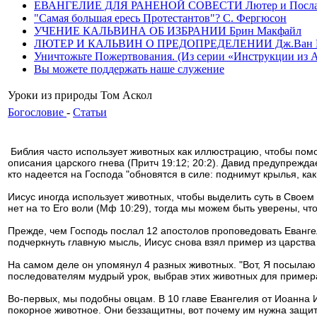
ЕВАНГЕЛИЕ ДЛЯ РАНЕНОЙ СОВЕСТИ Лютер и Послание
"Самая большая ересь Протестантов"? С. Фергюсон
УЧЕНИЕ КАЛЬВИНА ОБ ИЗБРАНИИ Брин Макфайл
ЛЮТЕР И КАЛЬВИН О ПРЕДОПРЕДЕЛЕНИИ Дж.Ван 
Уничтожьте Пожертвования. (Из серии «Инструкции из Ада»
Вы можете поддержать наше служение
Уроки из природы Том Аскол
Богословие
-
Статьи
Библия часто использует животных как иллюстрацию, чтобы помо
описания царского гнева (Притч 19:12; 20:2). Давид предупреждае
кто надеется на Господа "обновятся в силе: поднимут крылья, как о
Иисус иногда использует животных, чтобы выделить суть в Своем
нет на то Его воли (Мф 10:29), тогда мы можем быть уверены, что
Прежде, чем Господь послал 12 апостолов проповедовать Евангел
подчеркнуть главную мысль, Иисус снова взял пример из царства
На самом деле он упомянул 4 разных животных. "Вот, Я посылаю в
последователям мудрый урок, выбрав этих животных для пример
Во-первых, мы подобны овцам. В 10 главе Евангелия от Иоанна И
покорное животное. Они беззащитны, вот почему им нужна защи