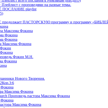
+ плейлист всего послания к Римлянам (ВИДЕО)
+ Плейлист с проповедями на разные темы.
СЁ ПОСЛАНИЕ playlist
5)
я БРТС продолжает ПАСТОРСКУЮ программу и программу «
окина
ора Максима Фокина
има Фокина
има Фокина
ра Максима Фокина
 Фокин
 Фокина
оповедь Фокин М.Н.
ма Фокина
кина
сланники Нового Творения.
2Кор.3:6
а Фокина
ора Максима Фокина
Church Проповедь пастора Максима Фокина
а Фокина
пастора Максима Фокина