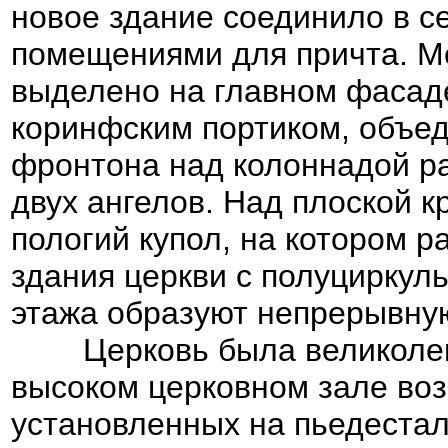
новое здание соединило в се
помещениями для причта. М
выделено на главном фасад
коринфским портиком, объе
фронтона над колоннадой р
двух ангелов. Над плоской 
пологий купол, на котором р
здания церкви с полуциркул
этажа образуют непрерывную
Церковь была великолепно
высоком церковном зале воз
установленных на пьедестал