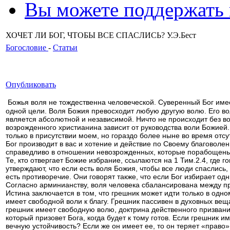
Вы можете поддержать
ХОЧЕТ ЛИ БОГ, ЧТОБЫ ВСЕ СПАСЛИСЬ? У.Э.Бест
Богословие
-
Статьи
Опубликовать
Божья воля не тождественна человеческой. Суверенный Бог име
одной цели. Воля Божия превосходит любую другую волю. Его воля
является абсолютной и независимой. Ничто не происходит без в
возрожденного христианина зависит от руководства воли Божией.
только в присутствии моем, но гораздо более ныне во время отсу
Бог производит в вас и хотение и действие по Своему благоволен
справедливо в отношении невозрожденных, которые порабощены 
Те, кто отвергает Божие избрание, ссылаются на 1 Тим.2.4, где г
утверждают, что если есть воля Божия, чтобы все люди спаслись,
есть противоречие. Они говорят также, что если Бог избирает одн
Согласно арминианству, воля человека сбалансирована между п
Истина заключается в том, что грешник может идти только в одно
имеет свободной воли к благу. Грешник пассивен в духовных вещ
грешник имеет свободную волю, доктрина действенного призвания
который призовет Бога, когда будет к тому готов. Если грешник 
вечную устойчивость? Если же он имеет ее, то он теряет «право