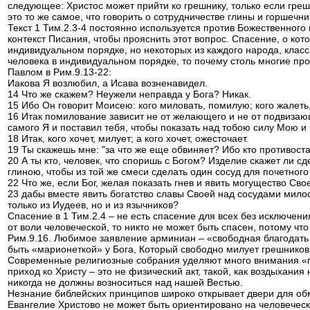
следующее: Христос может прийти ко грешнику, только если греш
это то же самое, что говорить о сотрудничестве глины и горшечни
Текст 1 Тим.2.3-4 постоянно используется против Божественного
контекст Писания, чтобы прояснить этот вопрос. Спасение, о кото
индивидуальном порядке, но некоторых из каждого народа, класс
человека в индивидуальном порядке, то почему столь многие пр
Павлом в Рим.9.13-22:
Иакова Я возлюбил, а Исава возненавидел.
14 Что же скажем? Неужели неправда у Бога? Никак.
15 Ибо Он говорит Моисею: кого миловать, помилую; кого жалеть
16 Итак помилование зависит не от желающего и не от подвизаю
самого Я и поставил тебя, чтобы показать над тобою силу Мою 
18 Итак, кого хочет, милует; а кого хочет, ожесточает.
19 Ты скажешь мне: "за что же еще обвиняет? Ибо кто противоста
20 А ты кто, человек, что споришь с Богом? Изделие скажет ли с
глиною, чтобы из той же смеси сделать один сосуд для почетного
22 Что же, если Бог, желая показать гнев и явить могущество Св
23 дабы вместе явить богатство славы Своей над сосудами милос
только из Иудеев, но и из язычников?
Спасение в 1 Тим.2.4 – не есть спасение для всех без исключен
от воли человеческой, то никто не может быть спасен, потому чт
Рим.9.16. Любимое заявление арминиан – «свободная благодать 
быть «марионеткой» у Бога, Который свободно милует грешников
Современные религиозные собрания уделяют много внимания «пр
приход ко Христу – это не физический акт, такой, как воздыхан
никогда не должны возноситься над нашей Вестью.
Незнание библейских принципов широко открывает двери для об
Евангелие Христово не может быть ориентировано на человеческ