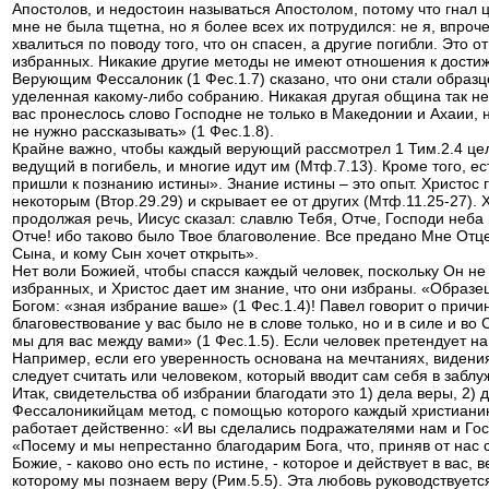
Апостолов, и недостоин называться Апостолом, потому что гнал ц
мне не была тщетна, но я более всех их потрудился: не я, впроче
хвалиться по поводу того, что он спасен, а другие погибли. Это
избранных. Никакие другие методы не имеют отношения к достиже
Верующим Фессалоник (1 Фес.1.7) сказано, что они стали образц
уделенная какому-либо собранию. Никакая другая община так не
вас пронеслось слово Господне не только в Македонии и Ахаии, н
не нужно рассказывать» (1 Фес.1.8).
Крайне важно, чтобы каждый верующий рассмотрел 1 Тим.2.4 цели
ведущий в погибель, и многие идут им (Мтф.7.13). Кроме того, ест
пришли к познанию истины». Знание истины – это опыт. Христос го
некоторым (Втор.29.29) и скрывает ее от других (Мтф.11.25-27).
продолжая речь, Иисус сказал: славлю Тебя, Отче, Господи неба 
Отче! ибо таково было Твое благоволение. Все предано Мне Отце
Сына, и кому Сын хочет открыть».
Нет воли Божией, чтобы спасся каждый человек, поскольку Он не
избранных, и Христос дает им знание, что они избраны. «Образец
Богом: «зная избрание ваше» (1 Фес.1.4)! Павел говорит о прич
благовествование у вас было не в слове только, но и в силе и во
мы для вас между вами» (1 Фес.1.5). Если человек претендует на
Например, если его уверенность основана на мечтаниях, видения
следует считать или человеком, который вводит сам себя в забл
Итак, свидетельства об избрании благодати это 1) дела веры, 2)
Фессалоникийцам метод, с помощью которого каждый христианин 
работает действенно: «И вы сделались подражателями нам и Госп
«Посему и мы непрестанно благодарим Бога, что, приняв от нас 
Божие, - каково оно есть по истине, - которое и действует в вас,
которому мы познаем веру (Рим.5.5). Эта любовь руководствуетс